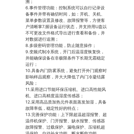
溯；
6.事件管理功能：控制系统可以自行记录设
备事件并带有确切时间，如：开机、关机、
菜单参数设置及修改、故障报警等，方便客
户清晰掌7.握设备运行状态，并支持用U盘以
不可更改文件格式导出进行查看和备份，并
对数据进行追溯；
8.多级密码管理功能，防止随意操作；
9.变频式制冷系统，开门后温湿度恢复快，
并能确保设备在非极限条件下长期无霜稳定
运行；
10.具备内门防雾系统，避免打开外门观察时
影响样品观察，并大大降低了内门冷凝结露
风险；
11.采用进口节能环保压缩机、进口高性能风
机、进口高精度温湿度传感器；
12.采用高品质加热元件表面蒸发加湿，具备
故障率低，稳定性好的特点；
13.完善保护功能：上下限超温超湿报警、超
温停机保护、门开报警、缺水报警、传感器
故障报警、过载保护、漏电保护、压缩机超
温保护、自动补水功能、断水断电功能。