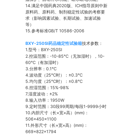
14.
满足中国药典2020版、ICH指导原则中新
原料药、原料药、制剂稳定性试验的考察要
求（影响因素试验、长期试验、加速试验
等）
15.
参考标准GB/T 10586-2006
BXY-250SI药品稳定性试验箱
技术参数：
1.型号：BXY-250SI
2.控温范围：-10-85℃（无加湿时），10-
60℃（有加湿时）
3.分辨率：0.1℃
4.波动度（25℃时）：±0.3℃
5.均匀度（25℃时）：±0.8℃
6.控湿范围：15%-98%
7.湿度波动：±2%
8.输入功率：1950W
9.定时范围：30段99周期/每段1-9999小时
10.内胆尺寸（长×宽×高）(mm)：
506×450×
1100
11.外形尺寸（长×宽×高）(mm)：
669×822×1794