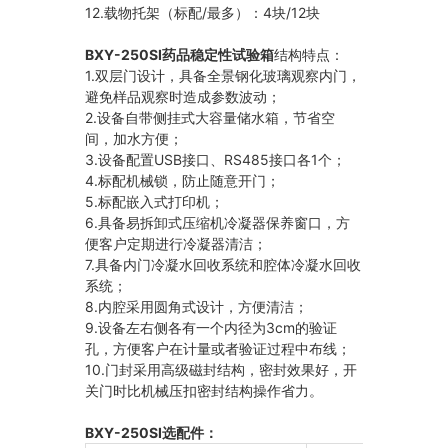
12.载物托架（标配/最多）：4块/12块
BXY-250SI药品稳定性试验箱
结构特点：
1.双层门设计，具备全景钢化玻璃观察内门，
避免样品观察时造成参数波动；
2.设备自带侧挂式大容量储水箱，节省空
间，加水方便；
3.设备配置USB接口、RS485接口各1个；
4.标配机械锁，防止随意开门；
5.标配嵌入式打印机；
6.具备易拆卸式压缩机冷凝器保养窗口，方
便客户定期进行冷凝器清洁；
7.具备内门冷凝水回收系统和腔体冷凝水回收
系统；
8.内腔采用圆角式设计，方便清洁；
9.设备左右侧各有一个内径为3cm的验证
孔，方便客户在计量或者验证过程中布线；
10.门封采用高级磁封结构，密封效果好，开
关门时比机械压扣密封结构操作省力。
BXY-250SI选配件：