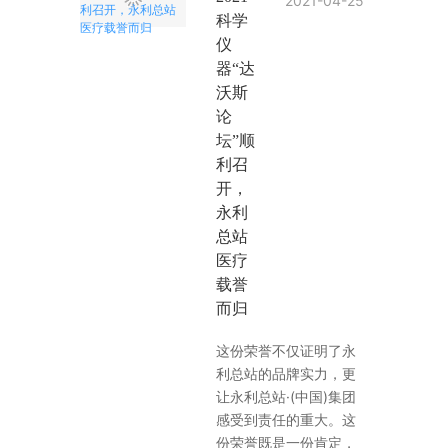
2021-04-25
科学
仪
器“达
沃斯
论
坛”顺
利召
开，
永利
总站
医疗
载誉
而归
这份荣誉不仅证明了永
利总站的品牌实力，更
让永利总站·(中国)集团
感受到责任的重大。这
份荣誉既是一份肯定，