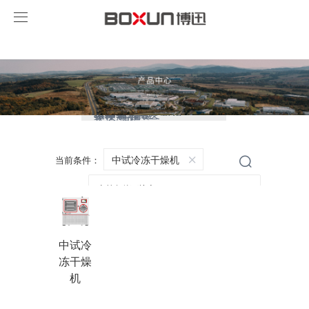
永利总站·(中国)集团
药品稳定性试验箱
生物安全柜
灭菌器
培养箱
干燥箱/烘箱
净化安全设备
摇床/振荡器
水浴/油槽
中试冷冻干燥机
当前条件：
中试冷
冻干燥
机