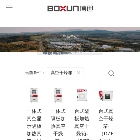
永利总站·(中国)集团
药品稳定性试验箱
生物安全柜
灭菌器
培养箱
干燥箱/烘箱
净化安全设备
摇床/振荡器
水浴/油槽
真空干燥箱
当前条件：
一体式
一体式
台式隔
台式真
真空显
隔板加
板加热
空干燥
示隔板
热真空
真空干
箱-
加热真
干燥
燥箱-
（DZF