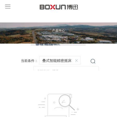
永利总站·(中国)集团
药品稳定性试验箱
生物安全柜
灭菌器
培养箱
干燥箱/烘箱
净化安全设备
摇床/振荡器
水浴/油槽
叠式智能精密摇床
当前条件：