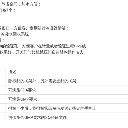
，节省空间，加水方便；
接口各1个；
保养窗口，方便客户定期进行冷凝器清洁；
体冷凝水回收系统；
洁；
cm的验证孔，方便客户在计量或者验证过程中布线；
封效果好，开关门时比机械压扣密封结构操作省力。
描述
除标配的搁架外，另外需要选配的搁架
可满足FDA要求
可满足GMP要求
报警产生后，将报警状态短信发送到指定的手机上
提供符合GMP要求的3Q验证文件