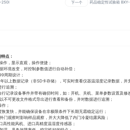
250I
药品稳定性试验箱 BXY-8
下一个
能特点：
摸式操作，显示直观，操作便捷；
统，可根据环境改变，对控制参数值进行自动补偿；
99周期设计；
5年以上数据记录（非SD卡存储），可实时查看仪器温湿度记录数据，并
进行追溯；
以自行记录设备事件并带有确切时间，如：开机、关机、菜单参数设置及修
盘以不可更改文件格式导出进行查看和备份，并对数据进行追溯；
操作；
湿度恢复快，并能确保设备在非极限条件下长期无霜稳定运行；
开外门观察时影响样品观察，并大大降低了内门冷凝结露风险；
进口高性能风机、进口高精度温湿度传感器；
发加湿，具备故障率低，稳定性好的特点；