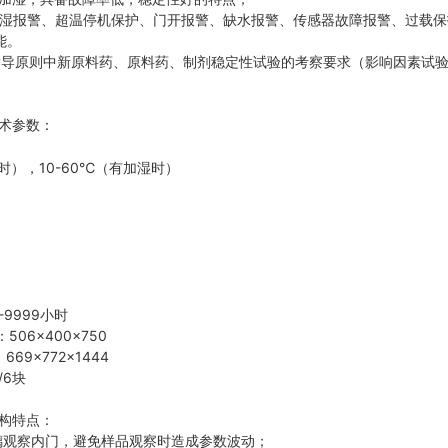
温超湿报警、超温停机保护、门开报警、缺水报警、传感器故障报警、过载
能。
CH指导原则中新原料药、原料药、制剂稳定性试验的考察要求（影响因素试
术参数：
湿时），10-60℃（有加湿时）
-9999小时
506×400×750
69×772×1444
/6块
构特点：
璃观察内门，避免样品观察时造成参数波动；