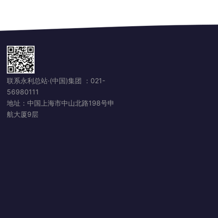
联系永利总站·(中国)集团 ：
021-
56980111
地址：中国上海市中山北路198号申
航大厦9层