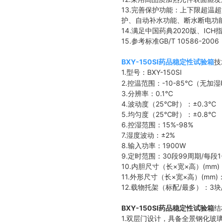
13.完善保护功能：上下限超
护、自动补水功能、断水断电功
14.
满足中国药典2020版、I
15.
参考标准GB/T 10586-2006
BXY-150SI药品稳定性试验箱
技
1.型号：BXY-150SI
2.控温范围：-10-85℃（无加
3.分辨率：0.1℃
4.波动度（25℃时）：±0.3℃
5.均匀度（25℃时）：±0.8℃
6.控湿范围：15%-98%
7.湿度波动：±2%
8.输入功率：1900W
9.定时范围：30段99周期/每段1
10.内胆尺寸（长×宽×高）(mm)：
11.外形尺寸（长×宽×高）(mm)：6
12.载物托架（标配/最多）：3块
BXY-150SI药品稳定性试验箱
结
1.双层门设计，具备全景钢化玻