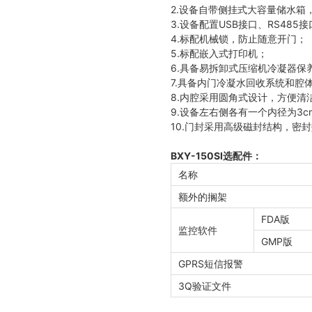
2.设备自带侧挂式大容量储水箱
3.设备配置USB接口、RS485
4.标配机械锁，防止随意开门；
5.标配嵌入式打印机；
6.具备易拆卸式压缩机冷凝器
7.具备内门冷凝水回收系统和腔
8.内腔采用圆角式设计，方便清
9.设备左右侧各有一个内径为3
10.门封采用高级磁封结构，密
BXY-150SI选配件：
名称
额外的搁架
FDA版
监控软件
GMP版
GPRS短信报警
3
Q验证文件