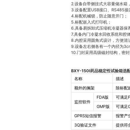
2.设备自带侧挂式大容量储水箱
3.设备配置USB接口、RS485
4.标配机械锁，防止随意开门；
5.标配嵌入式打印机；
6.具备易拆卸式压缩机冷凝器
7.具备内门冷凝水回收系统和腔
8.内腔采用圆角式设计，方便清
9.设备左右侧各有一个内径为3
10.门封采用高级磁封结构，密
BXY-150I药品稳定性试验箱选
名称
描述
额外的搁架
除标配
FDA版
可满足F
监控软件
GMP版
可满足
GPRS短信报警
报警产
3
Q验证文件
提供符