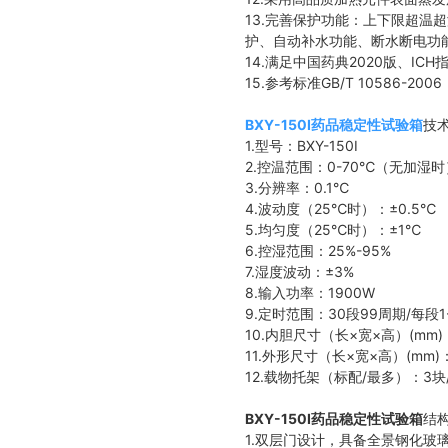
13.完善保护功能：上下限超
护、自动补水功能、断水断电功
14.
满足中国药典2020版、I
15.
参考标准GB/T 10586-2006
BXY-150I药品稳定性试验箱
技
1.型号：BXY-150I
2.控温范围：0-70℃（无加湿时
3.分辨率：0.1℃
4.波动度（25℃时）：±0.5℃
5.均匀度（25℃时）：±1℃
6.控湿范围：25%-95%
7.湿度波动：±3%
8.输入功率：1900W
9.定时范围：30段99周期/每段1
10.内胆尺寸（长×宽×高）(mm)：
11.外形尺寸（长×宽×高）(mm)：
12.载物托架（标配/最多）：3块
BXY-150I药品稳定性试验箱
结
1.双层门设计，具备全景钢化玻