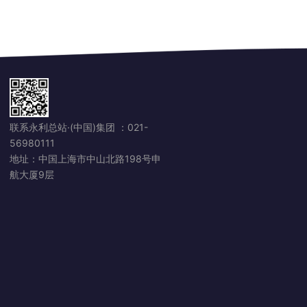
联系永利总站·(中国)集团 ：
021-
56980111
地址：中国上海市中山北路198号申
航大厦9层