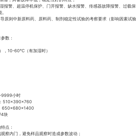
温超湿报警、超温停机保护、门开报警、缺水报警、传感器故障报警、过载
能。
CH指导原则中新原料药、原料药、制剂稳定性试验的考察要求（影响因素试
术参数：
），10-60℃（有加湿时）
-9999小时
510×390×760
650×680×1400
/4块
构特点：
璃观察内门，避免样品观察时造成参数波动；