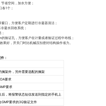
，节省空间，加水方便；
接口各1个；
保养窗口，方便客户定期进行冷凝器清洁；
体冷凝水回收系统；
洁；
cm的验证孔，方便客户在计量或者验证过程中布线；
封效果好，开关门时比机械压扣密封结构操作省力。
配件：
的搁架外，另外需要选配的搁架
DA要求
GMP要求
生后，将报警状态短信发送到指定的手机上
合GMP要求的3Q验证文件