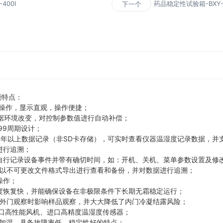
400I
药品稳定性试验箱-BXY-1
下一个
能特点：
摸式操作，显示直观，操作便捷；
，可根据环境改变，对控制参数值进行自动补偿；
99周期设计；
5年以上数据记录（非SD卡存储），可实时查看仪器温湿度记录数据，并
进行追溯；
以自行记录设备事件并带有确切时间，如：开机、关机、菜单参数设置及修
盘以不可更改文件格式导出进行查看和备份，并对数据进行追溯；
操作；
湿度恢复快，并能确保设备在非极限条件下长期无霜稳定运行；
开外门观察时影响样品观察，并大大降低了内门冷凝结露风险；
进口高性能风机、进口高精度温湿度传感器；
发加湿，具备故障率低，稳定性好的特点；