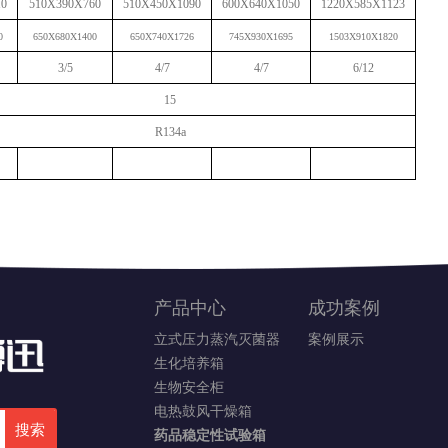
10
510X390X760
510X450X1090
600X640X1050
1220X585X1123
0
650X680X1400
650X740X1726
745X930X1695
1503X910X1820
3/5
4/7
4/7
6/12
15
R134a
产品中心
成功案例
立式压力蒸汽灭菌器
案例展示
生化培养箱
生物安全柜
电热鼓风干燥箱
搜索
药品稳定性试验箱