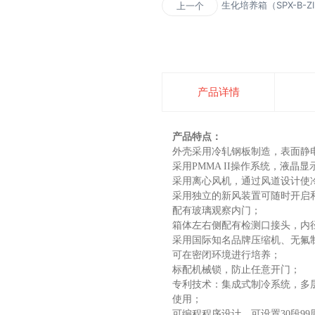
生化培养箱（SPX-B-Z
上一个
产品详情
产品特点：
外壳采用冷轧钢板制造，表面静
采用PMMA II操作系统，
液晶显
采用离心风机，通过风道设计使
采用独立的新风装置可随时开启
配有玻璃观察内门；
箱体左右侧配有检测口接头，内径为
采用国际知名品牌压缩机、无氟
可在密闭环境进行培养；
标配机械锁，防止任意开门；
专利技术：集成式制冷系统，多
使用；
可编程程序设计，可设置30段99