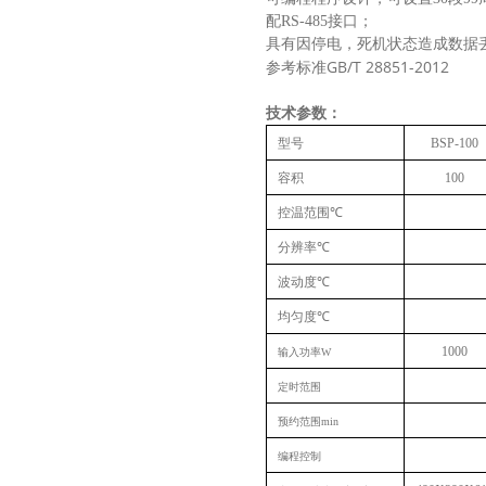
配RS-485接口；
具有因停电，死机状态造成数据
参考标准GB/T 28851-2012
技术参数：
型号
BSP-100
容积
100
控温范围
℃
分辨率
℃
波动度
℃
均匀度
℃
1000
输入功率
W
定时范围
预约范围
min
编程控制