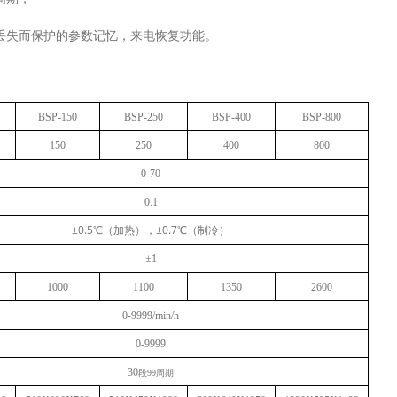
丢失而保护的参数记忆，来电恢复功能。
BSP-150
BSP-250
BSP-400
BSP-800
150
250
400
800
0-70
0.1
±0.5℃（加热），±0.7℃（制冷）
±1
1000
1100
1350
2600
0-9999/min/h
0-9999
30
段
99
周期