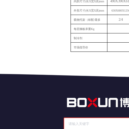
490X390X6
内胆尺寸
(
长
X
宽
X
高
)mm
外形尺寸
(
长
X
宽
X
高
)mm
630X680X125
2/4
载物托架（标配
/
最多
每层搁板承重
Kg
制冷剂
市场指导价
历史记录
清空记录