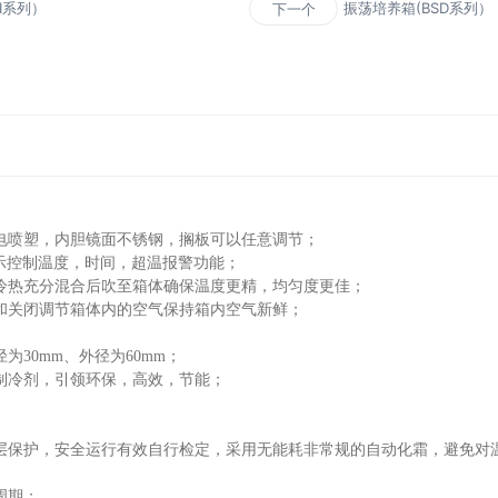
II系列）
振荡培养箱(BSD系列）
下一个
电喷塑，内胆镜面不锈钢，搁板可以任意调节；
示控制温度，时间，超温报警功能；
冷热充分混合后吹至箱体确保温度更精，均匀度更佳；
和关闭调节箱体内的空气保持箱内空气新鲜；
30mm、外径为60mm；
制冷剂，引领环保，高效，节能；
层保护，安全运行有效自行检定，采用无能耗非常规的自动化霜，避免对
周期；