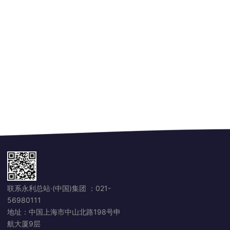
联系永利总站·(中国)集团 ：
021-
56980111
地址：中国上海市中山北路198号申
航大厦9层