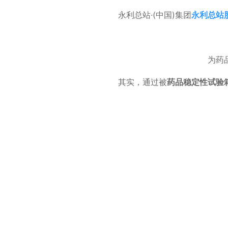
永利总站·(中国)集团
永利总站
为药
其实，通过被
药品稳定性试验