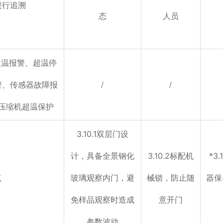
进行追溯
态
人员
超温报警、超温停
警、传感器故障报
/
/
压缩机超温保护
3.10.1双层门设
计，具备全景钢化
3.10.2标配机
*3
点
玻璃观察内门，避
械锁，防止随
器保
免样品观察时造成
意开门
参数波动