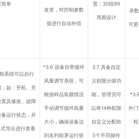
更简单
置：30段99
改变，对控制参数
录数
周期设计
值进行自动补偿
可更
*3.6 设备自带循环
3.7 具备自定
控制系统可以自行
风量调节系统，可
义权限分级功
间，如：开机、关
根据样品装载情况
能，管理员可
*3
设置及修改、故障
手动调节循环风量
以将14种权限
外门
设备运行状态，并
大小，确保设备达
自定义分配给
程
格式导出进行查看
到名列前茅运行状
5个不同操作